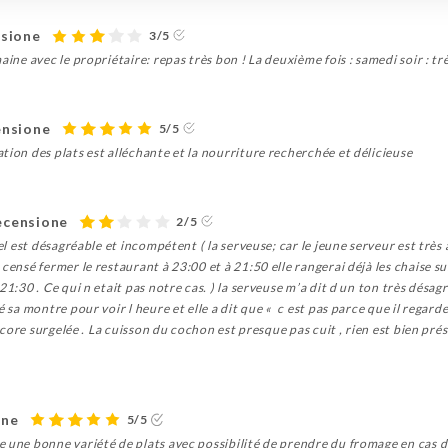
nsione
3/5
aine avec le propriétaire: repas très bon ! La deuxième fois : samedi soir : t
ensione
5/5
tion des plats est alléchante et la nourriture recherchée et délicieuse
recensione
2/5
nel est désagréable et incompétent ( la serveuse; car le jeune serveur est trè
ensé fermer le restaurant à 23:00 et à 21:50 elle rangerai déjà les chaise sur 
21:30 . Ce qui n etait pas notre cas. ) la serveuse m’a dit d un ton très désag
é sa montre pour voir l heure et elle a dit que « c est pas parce que il regard
encore surgelée . La cuisson du cochon est presque pas cuit , rien est bien pré
one
5/5
 une bonne variété de plats avec possibilité de prendre du fromage en cas d