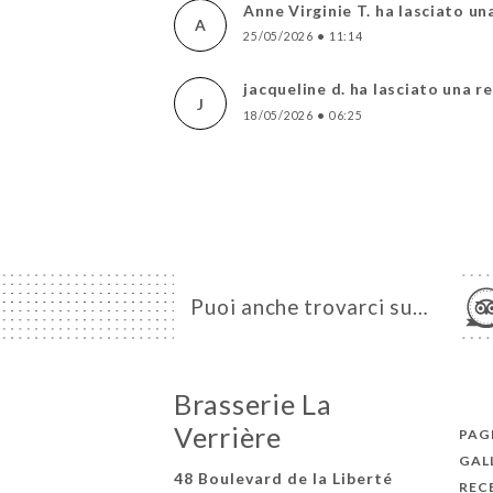
Anne Virginie T. ha lasciato u
A
25/05/2026
•
11:14
jacqueline d. ha lasciato una r
J
18/05/2026
•
06:25
Puoi anche trovarci su…
Brasserie La
Verrière
PAGI
GAL
48 Boulevard de la Liberté
REC