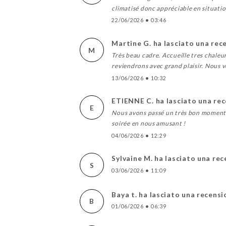
climatisé donc appréciable en situatio
22/06/2026
•
03:46
Martine G. ha lasciato una rec
M
Très beau cadre. Accueille tres chaleu
reviendrons avec grand plaisir. Nous
13/06/2026
•
10:32
ETIENNE C. ha lasciato una re
E
Nous avons passé un très bon moment, 
soirée en nous amusant !
04/06/2026
•
12:29
Sylvaine M. ha lasciato una re
S
03/06/2026
•
11:09
Baya t. ha lasciato una recens
B
01/06/2026
•
06:39