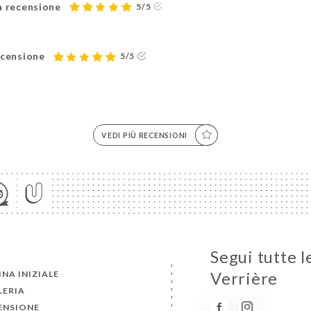
na recensione
5/5
ecensione
5/5
VEDI PIÙ RECENSIONI
Segui tutte l
NA INIZIALE
Verrière
LERIA
ENSIONE