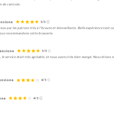
n de canicule.
ensione
5/5
reux par les patrons très à l"écoute et bienveillants. Belle expérience tant 
 vous recommandons cette brasserie.
censione
5/5
le service était très agréable, et nous avons très bien mangé. Nous étions
censione
4/5
ione
4/5