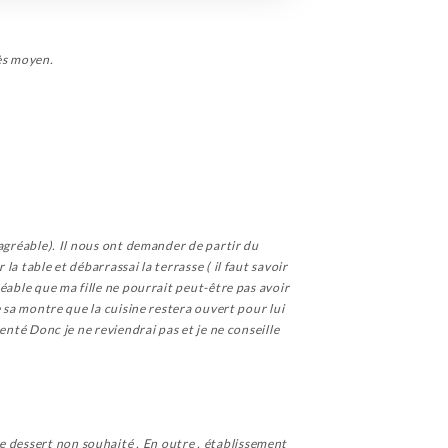
rès moyen.
s agréable). Il nous ont demander de partir du
la table et débarrassai la terrasse ( il faut savoir
réable que ma fille ne pourrait peut-être pas avoir
e sa montre que la cuisine restera ouvert pour lui
senté Donc je ne reviendrai pas et je ne conseille
e dessert non souhaité . En outre , établissement