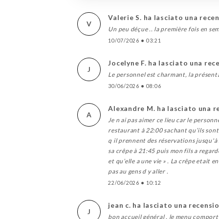
Valerie S. ha lasciato una rece
V
Un peu déçue .. la première fois en sem
10/07/2026
•
03:21
Jocelyne F. ha lasciato una rec
J
Le personnel est charmant, la présenta
30/06/2026
•
08:06
Alexandre M. ha lasciato una 
A
Je n ai pas aimer ce lieu car le person
restaurant à 22:00 sachant qu’ils sont c
q il prennent des réservations jusqu'à 
sa crêpe à 21:45 puis mon fils a regard
et qu’elle a une vie » . La crêpe etait 
pas au gens d y aller .
22/06/2026
•
10:12
jean c. ha lasciato una recensi
J
bon accueil général , le menu comporte