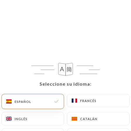
ES
MENÚ
/
INICIO
GALERÍA
Galería
Seleccione su idioma:
Seleccione su idioma:
FRANCÉS
FRANCÉS
ESPAÑOL
ESPAÑOL
INGLÉS
INGLÉS
CATALÁN
CATALÁN