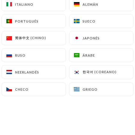
ITALIANO
ITALIANO
ALEMÁN
ALEMÁN
PORTUGUÉS
PORTUGUÉS
SUECO
SUECO
简体中文 (CHINO)
简体中文 (CHINO)
JAPONÉS
JAPONÉS
RUSO
RUSO
ÁRABE
ÁRABE
한국어 (COREANO)
한국어 (COREANO)
NEERLANDÉS
NEERLANDÉS
CHECO
CHECO
GRIEGO
GRIEGO