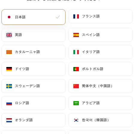
メニュー
JA
フランス語
フランス語
日本語
日本語
英語
英語
スペイン語
スペイン語
カタルーニャ語
カタルーニャ語
イタリア語
イタリア語
/
ホーム
連絡先
連絡先
ドイツ語
ドイツ語
ポルトガル語
ポルトガル語
スウェーデン語
スウェーデン語
简体中文（中国語）
简体中文（中国語）
ロシア語
ロシア語
アラビア語
アラビア語
オランダ語
オランダ語
한국어（韓国語）
한국어（韓国語）
Brasserie La Verrière