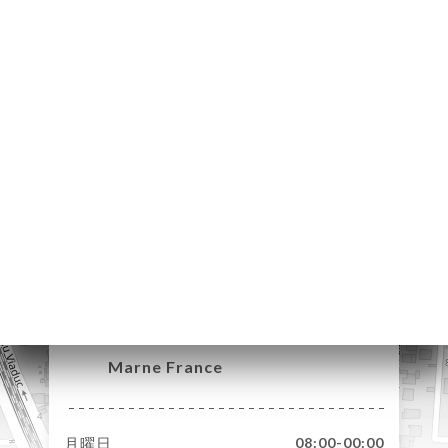
約
ャ
リ
ビ
ー
ニ
ー
絡
48 Boulevard de la
Liberté
94170 Le Perreux-sur-
Marne France
月曜日
08:00-00:00