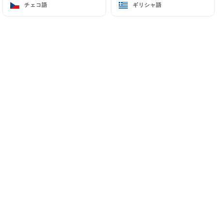
チェコ語
チェコ語
ギリシャ語
ギリシャ語
48 Boulevard de la Liberté
94170 Le Perreux-sur-Marne France
+33141930404
名前
メールアドレス
電話番号