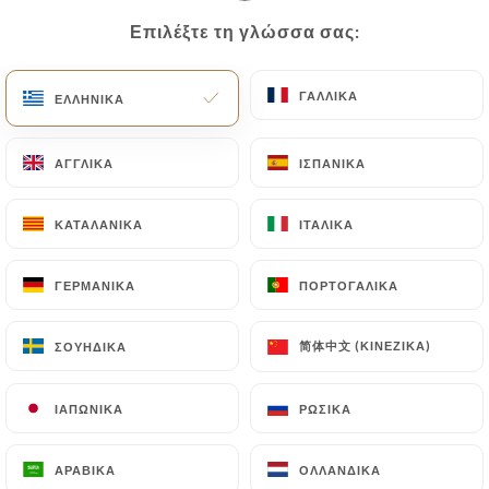
Επιλέξτε τη γλώσσα σας:
Επιλέξτε τη γλώσσα σας:
128 ΑΞΙΟΛΌΓΗΣΗ
ΓΑΛΛΙΚΆ
ΓΑΛΛΙΚΆ
ΕΛΛΗΝΙΚΆ
ΕΛΛΗΝΙΚΆ
BRASSERIE TRADITIONNELLE
48 Boulevard De La Liberté
ΑΓΓΛΙΚΆ
ΑΓΓΛΙΚΆ
ΙΣΠΑΝΙΚΆ
ΙΣΠΑΝΙΚΆ
94170 Le Perreux-Sur-Marne France
ΚΑΤΑΛΑΝΙΚΆ
ΚΑΤΑΛΑΝΙΚΆ
ΙΤΑΛΙΚΆ
ΙΤΑΛΙΚΆ
ΓΕΡΜΑΝΙΚΆ
ΓΕΡΜΑΝΙΚΆ
ΠΟΡΤΟΓΑΛΙΚΆ
ΠΟΡΤΟΓΑΛΙΚΆ
简体中文 (ΚΙΝΈΖΙΚΑ)
简体中文 (ΚΙΝΈΖΙΚΑ)
ΣΟΥΗΔΙΚΆ
ΣΟΥΗΔΙΚΆ
ΙΑΠΩΝΙΚΆ
ΙΑΠΩΝΙΚΆ
ΡΩΣΙΚΆ
ΡΩΣΙΚΆ
ΑΡΑΒΙΚΆ
ΑΡΑΒΙΚΆ
ΟΛΛΑΝΔΙΚΆ
ΟΛΛΑΝΔΙΚΆ
Ποιοι είμαστε;