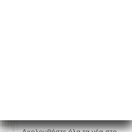
48 Boulevard de la
Liberté
94170 Le Perreux-sur-
Marne France
Δευτέρα
08:00-00:00
Τρίτη
08:00-00:00
Τετάρτη
08:00-00:00
Πέμπτη
08:00-00:00
Παρασκευή
08:00-00:00
Σάββατο
09:00-00:00
Κυριακή
09:00-00:00
Ακολουθήστε όλα τα νέα στο